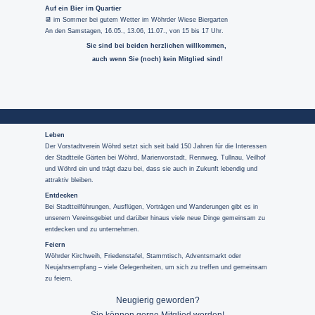
Auf ein Bier im Quartier
📆
im Sommer
bei gutem Wetter im Wöhrder Wiese Biergarten
An den Samstagen, 16.05., 13.06, 11.07., von 15 bis 17 Uhr.
Sie sind bei beiden herzlichen willkommen,
auch wenn Sie (noch) kein Mitglied sind!
Leben
Der Vorstadtverein Wöhrd setzt sich seit bald 150 Jahren für die Interessen
der Stadtteile Gärten bei Wöhrd, Marienvorstadt, Rennweg, Tullnau, Veilhof
und Wöhrd ein und trägt dazu bei, dass sie auch in Zukunft lebendig und
attraktiv bleiben.
Entdecken
Bei Stadtteilführungen, Ausflügen, Vorträgen und Wanderungen gibt es in
unserem Vereinsgebiet und darüber hinaus viele neue Dinge gemeinsam zu
entdecken und zu unternehmen.
Feiern
Wöhrder Kirchweih, Friedenstafel, Stammtisch, Adventsmarkt oder
Neujahrsempfang – viele Gelegenheiten, um sich zu treffen und gemeinsam
zu feiern.
Neugierig geworden?