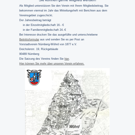
Sie können gerne Mitglied werden!
Als Mitglied unterstützen Sie den Verein mit Ihrem Mitgliedsbeitrag. Sie
bekommen viermal im Jahr das Mitteilungsheft mit Berichten aus dem
Vereinsgebiet zugeschickt.
Der Jahresbeitrag beträgt
in der Einzelmitgliedschaft 16.- €
in der Familienmitgliedschaft 24.-€
Bei Interesse drucken Sie das ausgefüllte und unterschriebene
Beitrittsformular
aus und senden Sie es per Post an
Vorstadtverein Nürnberg-Wöhrd von 1877 e.V.
Deichslerstr. 19, Rückgebäude
90489 Nürnberg
Die Satzung des Vereins finden Sie
hier
.
Hier können Sie mehr über unseren Verein erfahren.