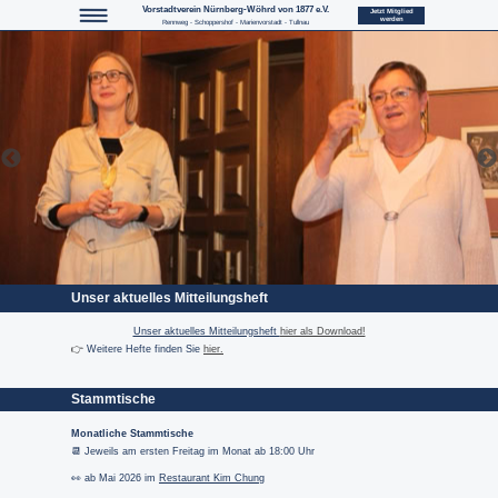
Vorstadtverein Nürnberg-Wöhrd von 1877 e.V.
Menü
Jetzt Mitglied
werden
Rennweg - Schoppershof - Marienvorstadt - Tullnau
Unser aktuelles Mitteilungsheft
Unser aktuelles Mitteilungsheft
hier als Download!
👉
Weitere Hefte finden Sie
hier.
Stammtische
Monatliche Stammtische
📆
Jeweils am ersten Freitag im Monat ab 18:00 Uhr
👀
ab Mai 2026 im
Restaurant Kim Chung